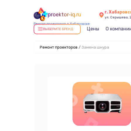
г. Хабаровс
proektor-iq.ru
ул. Серышева, 
Ремонт проекторов в Хабаровске
Цены
О компани
ВЫБЕРИТЕ БРЕНД
Ремонт проекторов
/
Замена шнура