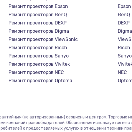
Ремонт проекторов Epson
Epson
Ремонт проекторов BenQ
BenQ
Ремонт проекторов DEXP
DEXP
Ремонт проекторов Digma
Digm
Ремонт проекторов ViewSonic
ViewS
Ремонт проекторов Ricoh
Ricoh
Ремонт проекторов Sanyo
Sanyo
Ремонт проекторов Vivitek
Vivite
Ремонт проекторов NEC
NEC
Ремонт проекторов Optoma
Opto
Ремонт проекторов Cinemood
Cinem
Ремонт проекторов Infocus
Infoc
Ремонт проекторов Barco
Barco
Ремонт проекторов Xgimi
Xgimi
арантийным (не авторизованным) сервисным центром. Торговые мар
Ремонт проекторов Canon
Cano
ми компаний правообладателей. Обозначения используется не 
отребителей о предоставляемых услугах в отношении техники пр
Ремонт проекторов JVC
JVC