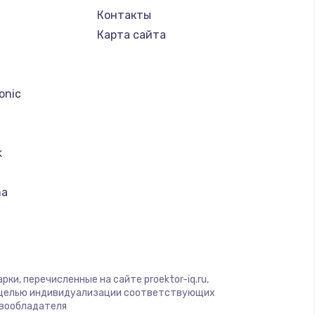
Контакты
Карта сайта
a
onic
k
ma
ood
us
ки, перечисленные на сайте proektor-iq.ru,
n
с целью индивидуализации соответствующих
авообладателя