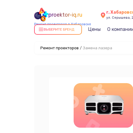
г. Хабаровс
proektor-iq.ru
ул. Серышева, 
Ремонт проекторов в Хабаровске
Цены
О компани
ВЫБЕРИТЕ БРЕНД
Ремонт проекторов
/
Замена лазера