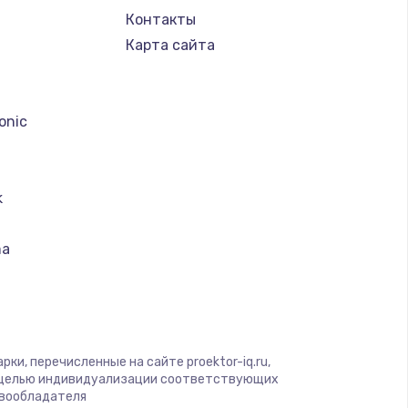
Контакты
Карта сайта
a
onic
k
ma
ood
us
ки, перечисленные на сайте proektor-iq.ru,
n
с целью индивидуализации соответствующих
авообладателя