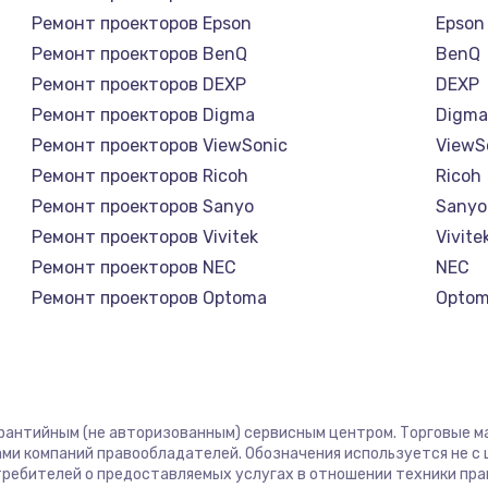
Ремонт проекторов Epson
Epson
Ремонт проекторов BenQ
BenQ
Ремонт проекторов DEXP
DEXP
Ремонт проекторов Digma
Digm
Ремонт проекторов ViewSonic
ViewS
Ремонт проекторов Ricoh
Ricoh
Ремонт проекторов Sanyo
Sanyo
Ремонт проекторов Vivitek
Vivite
Ремонт проекторов NEC
NEC
Ремонт проекторов Optoma
Opto
Ремонт проекторов Cinemood
Cinem
Ремонт проекторов Infocus
Infoc
Ремонт проекторов Barco
Barco
Ремонт проекторов Xgimi
Xgimi
арантийным (не авторизованным) сервисным центром. Торговые мар
Ремонт проекторов Canon
Cano
ми компаний правообладателей. Обозначения используется не 
отребителей о предоставляемых услугах в отношении техники пр
Ремонт проекторов JVC
JVC