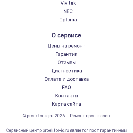
Vivitek
NEC
Optoma
Cinemood
О сервисе
Infocus
Barco
Цены на ремонт
Xgimi
Гарантия
Canon
Отзывы
JVC
Диагностика
Casio
Оплата и доставка
Hiper
FAQ
HITACHI
Контакты
Panasonic
Карта сайта
Hisense
© proektor-iq.ru
2026
— Ремонт проекторов.
Сервисный центр proektor-iq.ru является пост гарантийным