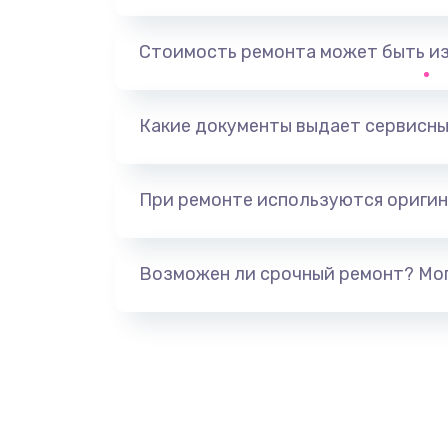
Ремонт корпусных элементов
Стоимость ремонта может быть и
Ремонт GPS-модуля
Какие документы выдает сервисны
Ремонт динамика
При ремонте используются оригин
Замена дисплея
Ремонт сим-лотка
Возможен ли срочный ремонт? Мог
Замена клавиатуры
Замена тачпада
Замена контроллера питания