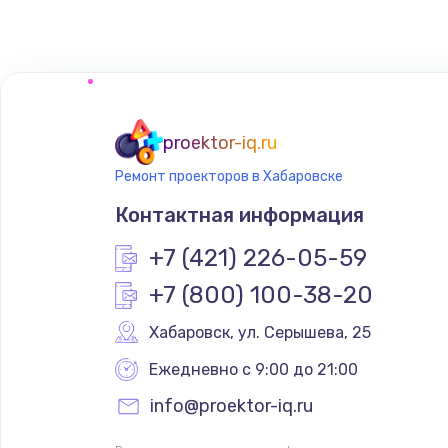
Замена микрофона
Замена оперативной памяти
proektor-iq.ru
Замена системы охлаждения
Ремонт проекторов в Хабаровске
Контактная информация
Замена термопасты
+7 (421) 226-05-59
Замена шлейфа матрицы
+7 (800) 100-38-20
Хабаровск
,
 ул. Серышева, 25
Замена экрана
Ежедневно с 9:00 до 21:00
Замена северного моста
info@proektor-iq.ru