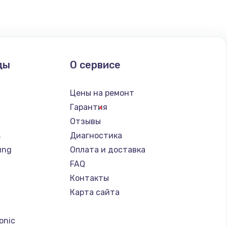
ать
ать
ды
О сервисе
ать
Цены на ремонт
Гарантия
ать
Отзывы
s
Диагностика
ать
ung
Оплата и доставка
FAQ
ать
Контакты
Карта сайта
ать
a
onic