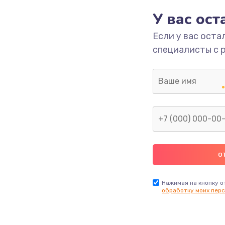
У вас ос
2600 руб.
Заказ
Если у вас оста
специалисты с 
990 руб.
Заказ
1090 руб.
Заказ
1200 руб.
Заказ
930 руб.
Заказ
990 руб.
Заказ
Нажимая на кнопку о
обработку моих перс
990 руб.
Заказ
1100 руб.
Заказ