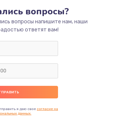
тались вопросы?
ать
лись вопросы напишите нам, наши
радостью ответят вам!
ать
ать
ать
ать
ать
тправить я даю свое
согласие на
ональных данных.
ать
ать