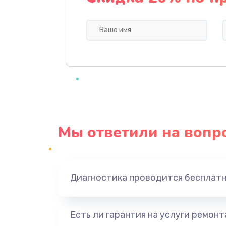
Ремонт мультиконтроллера
Замена кнопки включения
Замена камеры
Замена USB порта
Мы ответили на вопр
Замена материнской платы
Замена Wi-Fi
Диагностика проводится бесплат
Ремонт цепи питания
Есть ли гарантия на услуги ремон
Ремонт микрофона