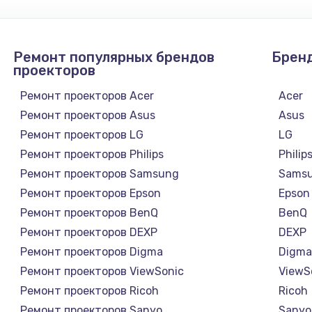
от 1330 руб.
Заказ
Ремонт популярных брендов
Брен
от 1145 руб.
Заказ
проекторов
от 890 руб.
Ремонт проекторов Acer
Acer
Заказ
Ремонт проекторов Asus
Asus
Ремонт проекторов LG
LG
от 750 руб.
Заказ
Ремонт проекторов Philips
Philip
Ремонт проекторов Samsung
Sams
от 1050 руб.
Заказ
Ремонт проекторов Epson
Epson
Ремонт проекторов BenQ
BenQ
от 1240 руб.
Заказ
Ремонт проекторов DEXP
DEXP
Ремонт проекторов Digma
Digm
от 745 руб.
Заказ
Ремонт проекторов ViewSonic
ViewS
Ремонт проекторов Ricoh
Ricoh
от 2600 руб.
Заказ
Ремонт проекторов Sanyo
Sanyo