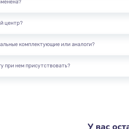
зменена?
от 890 руб.
Заказ
от 890 руб.
Заказ
й центр?
от 400 руб.
Заказ
альные комплектующие или аналоги?
от 1190 руб.
Заказ
у при нем присутствовать?
от 1600 руб.
Заказ
от 995 руб.
Заказ
от 1500 руб.
Заказ
от 1200 руб.
Заказ
У вас ос