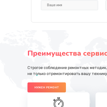
Ремонт цепи питания
Ремонт мультиконтроллера
Замена шлейфа
Преимущества сервисн
Замена разъема питания
Замена шлейфа матрицы
Строгое соблюдение ремонтных методик, 
не только отремонтировать вашу технику
Ремонт цепей питания
НУЖЕН РЕМОНТ
Замена звуковой карты
Замена шим-контроллера