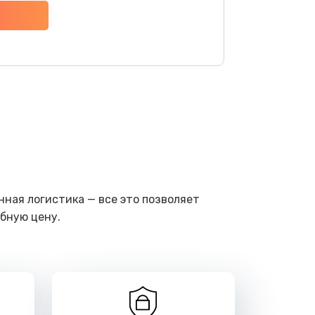
ать
ать
ать
ать
ать
ная логистика — все это позволяет
бную цену.
ать
ать