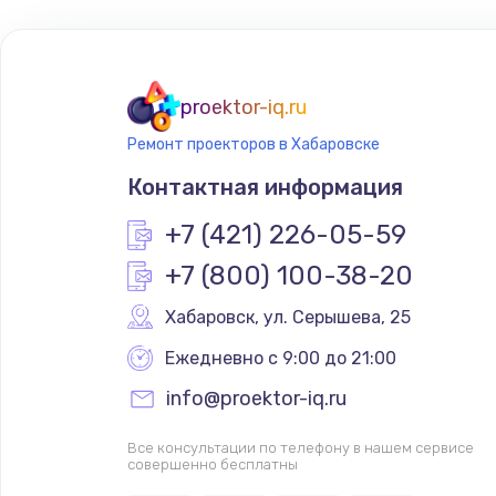
Замена тачпада
Замена экрана
proektor-iq.ru
Ремонт проекторов в Хабаровске
Замена оперативной памяти
Контактная информация
Замена жесткого диска
+7 (421) 226-05-59
+7 (800) 100-38-20
Замена микрофона
Хабаровск
,
 ул. Серышева, 25
Замена вебкамеры
Ежедневно с 9:00 до 21:00
info@proektor-iq.ru
Ремонт разъема питания
Все консультации по телефону в нашем сервисе
совершенно бесплатны
Замена южного моста