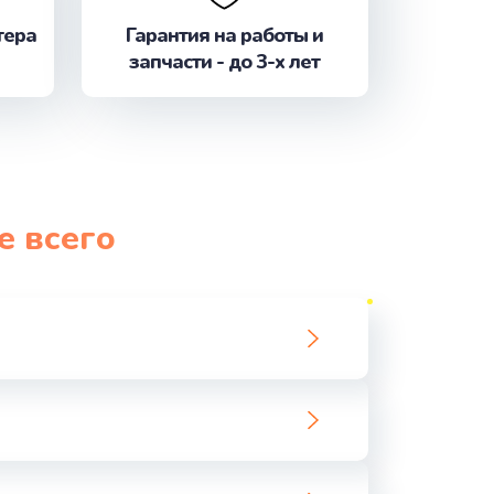
ать
тера
Гарантия на работы и
запчасти - до 3-х лет
ать
ать
ать
е всего
ать
ать
ать
ать