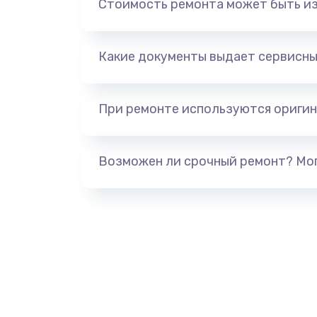
Стоимость ремонта может быть и
Замена аккумулятора
Замена корпуса
Какие документы выдает сервисны
Ремонт динамика
При ремонте используются оригин
Замена клавиатуры
Возможен ли срочный ремонт? Мог
Замена видеокарты
Замена термопасты
Замена системы охлаждения
Ремонт подсветки