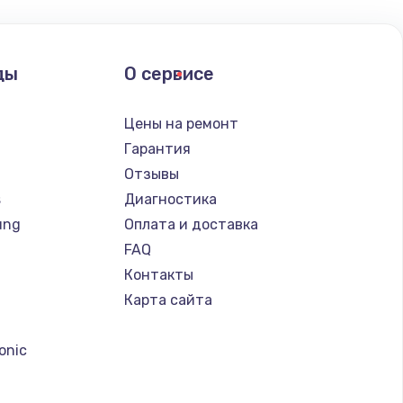
ать
ды
О сервисе
ать
Цены на ремонт
ать
Гарантия
Отзывы
ать
s
Диагностика
ung
Оплата и доставка
ать
FAQ
Контакты
ать
Карта сайта
a
ать
onic
ать