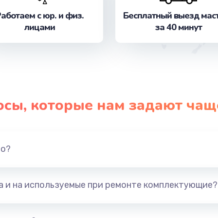
от 3900 руб.
Заказ
аботаем с юр. и физ.
Бесплатный выезд мас
лицами
за 40 минут
от 1490 руб.
Заказ
от 990 руб.
Заказ
от 1100 руб.
Заказ
осы, которые нам задают чащ
от 600 руб.
Заказ
от 1060 руб.
Заказ
но?
от 1600 руб.
Заказ
та и на используемые при ремонте комплектующие?
от 800 руб.
Заказ