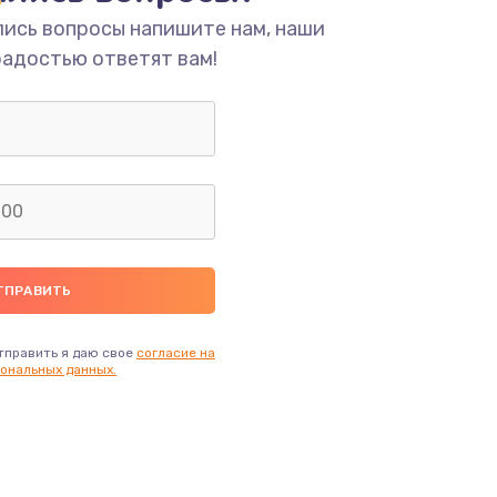
ать
лись вопросы напишите нам, наши
радостью ответят вам!
ать
ать
ать
ать
ать
тправить я даю свое
согласие на
ональных данных.
ать
ать