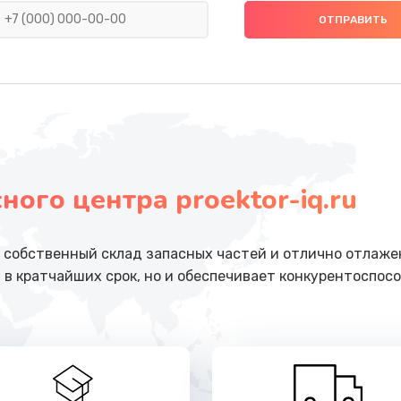
от 2200 руб.
Заказ
от 1000 руб.
Заказ
от 600 руб.
Заказ
ого центра proektor-iq.ru
от 600 руб.
Заказ
от 960 руб.
Заказ
собственный склад запасных частей и отлично отлажен
 в кратчайших срок, но и обеспечивает конкурентоспосо
от 2500 руб.
Заказ
от 1100 руб.
Заказ