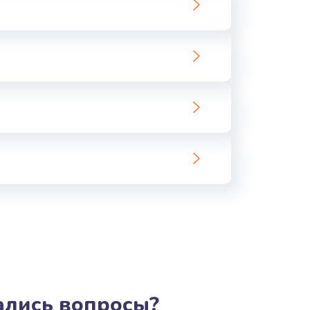
ать
ать
ать
ать
ать
ать
ать
ать
тались вопросы?