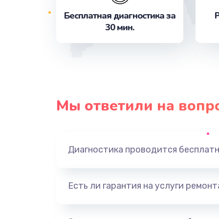
Бесплатная диагностика за
Р
30 мин.
Замена контроллера питания
Ремонт петель крышки
Замена стекла
Мы ответили на вопр
Ремонт камеры
Замена USB порта
Диагностика проводится бесплат
Замена камеры
Есть ли гарантия на услуги ремон
Замена кнопки включения