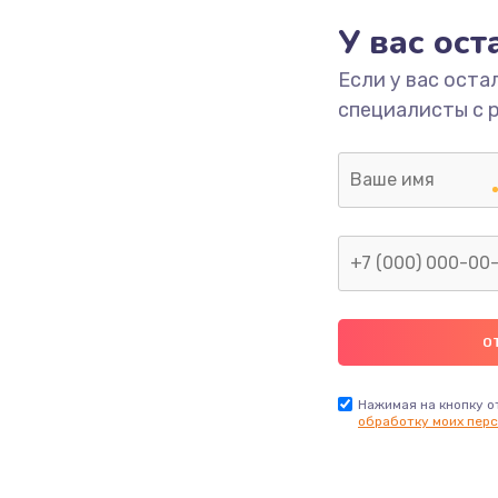
У вас ос
700 руб.
Заказ
Если у вас оста
специалисты с 
2500 руб.
Заказ
1400 руб.
Заказ
модуля
600 руб.
Заказ
1100 руб.
Заказ
900 руб.
Заказ
Нажимая на кнопку о
обработку моих перс
нфорки
900 руб.
Заказ