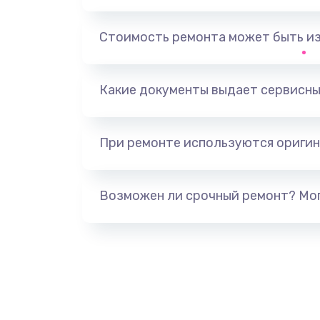
Замена, перепайка чипа
Стоимость ремонта может быть и
Замена HDMI-разъема
Какие документы выдает сервисны
Замена/Pемонт карбюратора
При ремонте используются оригин
Ремонт капиллярной трубки
Замена блока питания
Возможен ли срочный ремонт? Мог
Прошивка / разблокировка
Замена термостата
Замена реле