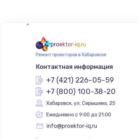
Замена сенсорного датчика
Замена сигнальной лампы
Замена системной платы
proektor-iq.ru
Ремонт проекторов в Хабаровске
Замена температурного датчик
Контактная информация
Замена электроконфорки
+7 (421) 226-05-59
+7 (800) 100-38-20
Техобслуживание
Хабаровск
,
 ул. Серышева, 25
Установка / подключение / дем
Ежедневно с 9:00 до 21:00
info@proektor-iq.ru
Прошивка