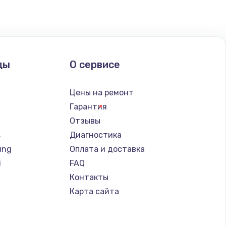
ать
ать
ды
О сервисе
ать
Цены на ремонт
ать
Гарантия
Отзывы
ать
s
Диагностика
ung
Оплата и доставка
ать
i
FAQ
Контакты
ать
Карта сайта
ать
a