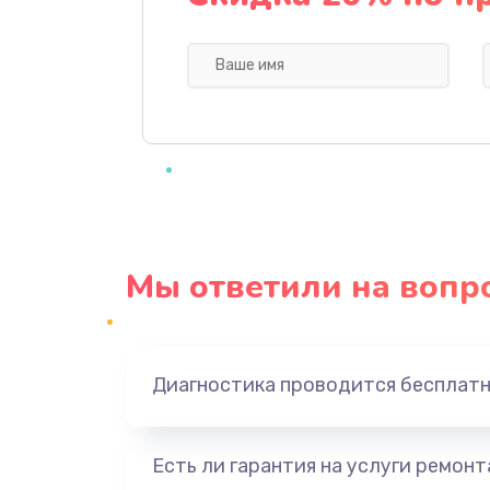
Профилактическая чистка
Прошивка BIOS
Замена северного моста
Ремонт южного моста
Мы ответили на вопр
Замена батарейки BIOS
Настройка BIOS
Диагностика проводится бесплат
Ремонт цепи питания
Есть ли гарантия на услуги ремон
Замена видеоадаптера (видеок