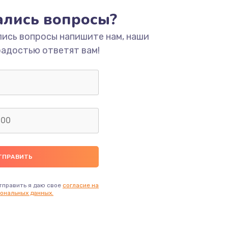
тались вопросы?
ать
лись вопросы напишите нам, наши
радостью ответят вам!
ать
ать
ать
ать
ать
тправить я даю свое
согласие на
ональных данных.
ать