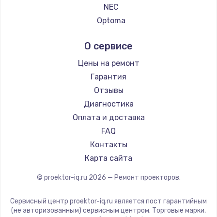
NEC
Заказать
Optoma
Замена электроконфорки
Cinemood
О сервисе
1300 руб.
Infocus
Barco
Заказать
Цены на ремонт
Xgimi
Гарантия
Техобслуживание
Canon
Отзывы
900 руб.
JVC
Диагностика
Casio
Заказать
Оплата и доставка
Hiper
FAQ
Установка / подключение / демонтаж
HITACHI
Контакты
1300 руб.
Panasonic
Карта сайта
Hisense
Заказать
© proektor-iq.ru
2026
— Ремонт проекторов.
Прошивка
Сервисный центр proektor-iq.ru является пост гарантийным
1400 руб.
(не авторизованным) сервисным центром. Торговые марки,