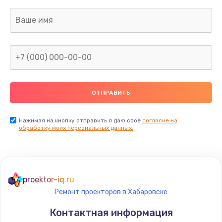
Заказать
Ремонт капиллярной трубки
400 руб.
Заказать
Замена блока питания
1000 руб.
Заказать
Нажимая на кнопку отправить я даю свое
согласие на
обработку моих персональных данных.
Прошивка / разблокировка
900 руб.
Заказать
proektor-iq.ru
Ремонт проекторов в Хабаровске
Замена термостата
Контактная информация
1200 руб.