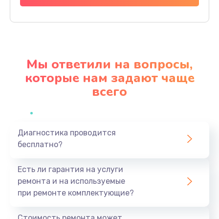
Заказать
Ремонт материнской платы
4500 руб.
Мы ответили на вопросы,
Заказать
которые нам задают чаще
всего
Профилактическая чистка
1000 руб.
Заказать
Диагностика проводится
бесплатно?
Прошивка BIOS
1920 руб.
Есть ли гарантия на услуги
Заказать
ремонта и на используемые
при ремонте комплектующие?
Замена северного моста
1440 руб.
Стоимость ремонта может