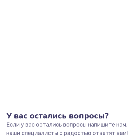
Заказать
Замена видеоадаптера (видеокарты)
1800 руб.
Заказать
Замена, перепайка чипа
1300 руб.
Заказать
Замена HDMI-разъема
650 руб.
Заказать
У вас остались вопросы?
Если у вас остались вопросы напишите нам,
Замена/Pемонт карбюратора
наши специалисты с радостью ответят вам!
1300 руб.