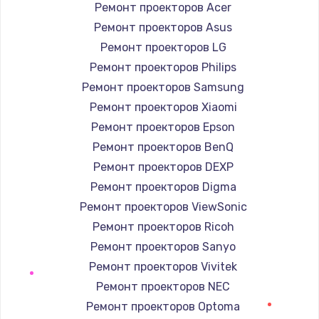
Заказать
Ремонт проекторов Acer
Ремонт проекторов Asus
Замена / ремонт электронного модуля
Ремонт проекторов LG
управления
Ремонт проекторов Philips
600 руб.
Ремонт проекторов Samsung
Заказать
Ремонт проекторов Xiaomi
Ремонт проекторов Epson
Замена конфорки
Ремонт проекторов BenQ
1100 руб.
Ремонт проекторов DEXP
Заказать
Ремонт проекторов Digma
Ремонт проекторов ViewSonic
Замена платы сенсора
Ремонт проекторов Ricoh
900 руб.
Ремонт проекторов Sanyo
Заказать
Ремонт проекторов Vivitek
Ремонт проекторов NEC
Замена регулятора режимов конфорки
Ремонт проекторов Optoma
900 руб.