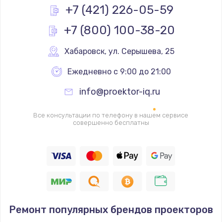
Заказать
+7 (421) 226-05-59
+7 (800) 100-38-20
Замена реле
1000 руб.
Хабаровск
,
 ул. Серышева, 25
Заказать
Ежедневно с 9:00 до 21:00
Замена термопредохранителя
info@proektor-iq.ru
700 руб.
Заказать
Все консультации по телефону в нашем сервисе
совершенно бесплатны
Замена ТЭНа
2500 руб.
Заказать
Замена шнура
Ремонт популярных брендов проекторов
1400 руб.