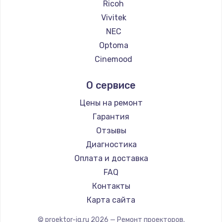
Ricoh
Vivitek
NEC
Optoma
Cinemood
Infocus
О сервисе
Barco
Xgimi
Цены на ремонт
Canon
Гарантия
JVC
Отзывы
Casio
Диагностика
Hiper
Оплата и доставка
HITACHI
FAQ
Panasonic
Контакты
Hisense
Карта сайта
© proektor-iq.ru
2026
— Ремонт проекторов.