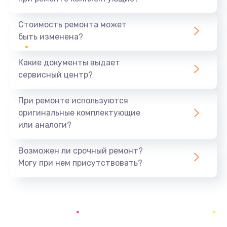
Замена шнура
370 руб.
Стоимость ремонта может
быть изменена?
Заказать
Какие документы выдает
Ремонт электроплаты
сервисный центр?
1400 руб.
Заказать
При ремонте используются
оригинальные комплектующие
Замена центрирующей шайбы динамика
или аналоги?
880 руб.
Заказать
Возможен ли срочный ремонт?
Могу при нем присутствовать?
Замена подводящих проводов
880 руб.
Заказать