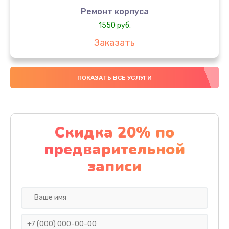
Ремонт корпуса
1550 руб.
Заказать
Настройка
ПОКАЗАТЬ ВСЕ УСЛУГИ
650 руб.
Заказать
Ремонт кнопки
Скидка 20% по
1200 руб.
предварительной
Заказать
записи
Комплексная чистка
310 руб.
Заказать