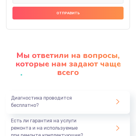
Замена динамика
880 руб.
Заказать
Прошивка
1200 руб.
Мы ответили на вопросы,
Заказать
которые нам задают чаще
всего
Ремонт блока питания
2150 руб.
Заказать
Диагностика проводится
бесплатно?
Замена датчика
570 руб.
Есть ли гарантия на услуги
Заказать
ремонта и на используемые
при ремонте комплектующие?