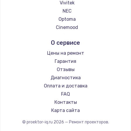
Vivitek
NEC
Ремонт платы усилителя
Optoma
1200 руб.
Cinemood
Заказать
Infocus
О сервисе
Barco
Ремонт платы блока питания
Xgimi
Цены на ремонт
800 руб.
Canon
Гарантия
Заказать
JVC
Отзывы
Casio
Диагностика
Тюнинг динамиков
Hiper
Оплата и доставка
4900 руб.
HITACHI
FAQ
Заказать
Panasonic
Контакты
Hisense
Карта сайта
Ремонт криптомодуля
1100 руб.
© proektor-iq.ru
2026
— Ремонт проекторов.
Заказать