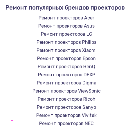
Заказать
Ремонт популярных брендов проекторов
Устранение короткого замыкания
Ремонт проекторов Acer
1400 руб.
Ремонт проекторов Asus
Заказать
Ремонт проекторов LG
Ремонт проекторов Philips
Восстановление после падения
Ремонт проекторов Xiaomi
2900 руб.
Ремонт проекторов Epson
Заказать
Ремонт проекторов BenQ
Ремонт проекторов DEXP
Пайка и ремонт платы брелка
Ремонт проекторов Digma
1800 руб.
Ремонт проекторов ViewSonic
Заказать
Ремонт проекторов Ricoh
Ремонт проекторов Sanyo
Программирование АТС
Ремонт проекторов Vivitek
4900 руб.
Ремонт проекторов NEC