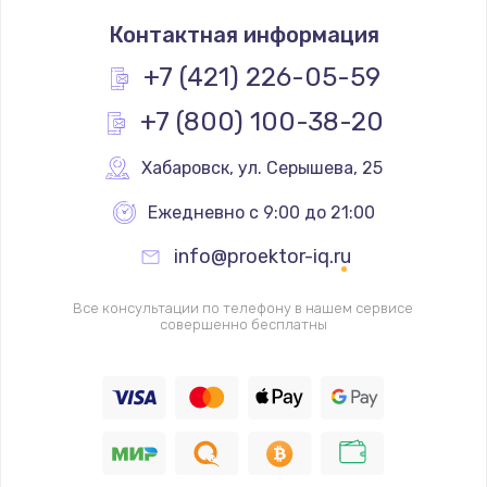
Заказать
Контактная информация
Простой ремонт основной платы
+7 (421) 226-05-59
2400 руб.
+7 (800) 100-38-20
Заказать
Хабаровск
,
 ул. Серышева, 25
Восстановление после попадания влаги
Ежедневно с 9:00 до 21:00
2800 руб.
Заказать
info@proektor-iq.ru
Ремонт низкочастотных выходов ТВ-приставки
Все консультации по телефону в нашем сервисе
совершенно бесплатны
1900 руб.
Заказать
Замена основной платы
1900 руб.