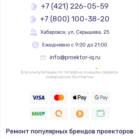
Заказать
+7 (421) 226-05-59
+7 (800) 100-38-20
Замена реле
1000 руб.
Хабаровск
,
 ул. Серышева, 25
Заказать
Ежедневно с 9:00 до 21:00
Замена термопредохранителя
info@proektor-iq.ru
700 руб.
Заказать
Все консультации по телефону в нашем сервисе
совершенно бесплатны
Замена ТЭНа
2500 руб.
Заказать
Замена шнура
Ремонт популярных брендов проекторов
1400 руб.