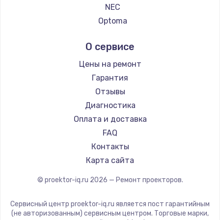
NEC
Заказать
Optoma
Замена электроконфорки
Cinemood
О сервисе
1300 руб.
Infocus
Barco
Заказать
Цены на ремонт
Xgimi
Гарантия
Техобслуживание
Canon
Отзывы
900 руб.
JVC
Диагностика
Casio
Заказать
Оплата и доставка
Hiper
FAQ
Установка / подключение / демонтаж
HITACHI
Контакты
1300 руб.
Panasonic
Карта сайта
Hisense
Заказать
© proektor-iq.ru
2026
— Ремонт проекторов.
Прошивка
Сервисный центр proektor-iq.ru является пост гарантийным
1400 руб.
(не авторизованным) сервисным центром. Торговые марки,