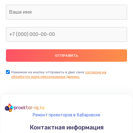
Заказать
Ремонт капиллярной трубки
400 руб.
Заказать
Замена блока питания
1000 руб.
Заказать
Нажимая на кнопку отправить я даю свое
согласие на
обработку моих персональных данных.
Прошивка / разблокировка
900 руб.
Заказать
proektor-iq.ru
Ремонт проекторов в Хабаровске
Замена термостата
Контактная информация
1200 руб.