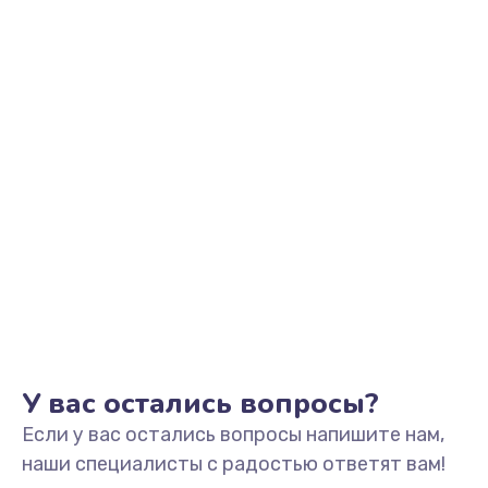
Заказать
Замена видеоадаптера (видеокарты)
1800 руб.
Заказать
Замена, перепайка чипа
1300 руб.
Заказать
Замена HDMI-разъема
650 руб.
Заказать
У вас остались вопросы?
Если у вас остались вопросы напишите нам,
Замена/Pемонт карбюратора
наши специалисты с радостью ответят вам!
1300 руб.