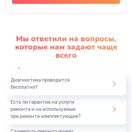
Заказать
Ремонт материнской платы
4500 руб.
Мы ответили на вопросы,
Заказать
которые нам задают чаще
всего
Профилактическая чистка
1000 руб.
Заказать
Диагностика проводится
бесплатно?
Прошивка BIOS
1920 руб.
Есть ли гарантия на услуги
Заказать
ремонта и на используемые
при ремонте комплектующие?
Замена северного моста
1440 руб.
Стоимость ремонта может