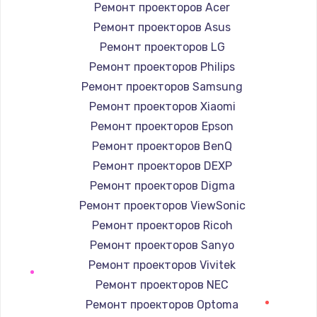
Заказать
Ремонт проекторов Acer
Ремонт проекторов Asus
Замена / ремонт электронного модуля
Ремонт проекторов LG
управления
Ремонт проекторов Philips
600 руб.
Ремонт проекторов Samsung
Заказать
Ремонт проекторов Xiaomi
Ремонт проекторов Epson
Замена конфорки
Ремонт проекторов BenQ
1100 руб.
Ремонт проекторов DEXP
Заказать
Ремонт проекторов Digma
Ремонт проекторов ViewSonic
Замена платы сенсора
Ремонт проекторов Ricoh
900 руб.
Ремонт проекторов Sanyo
Заказать
Ремонт проекторов Vivitek
Ремонт проекторов NEC
Замена регулятора режимов конфорки
Ремонт проекторов Optoma
900 руб.