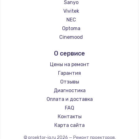
Sanyo
Vivitek
NEC
Optoma
Cinemood
Infocus
О сервисе
Barco
Xgimi
Цены на ремонт
Canon
Гарантия
JVC
Отзывы
Casio
Диагностика
Hiper
Оплата и доставка
HITACHI
FAQ
Panasonic
Контакты
Hisense
Карта сайта
© proektor-iq.ru
2026
— Ремонт проекторов.