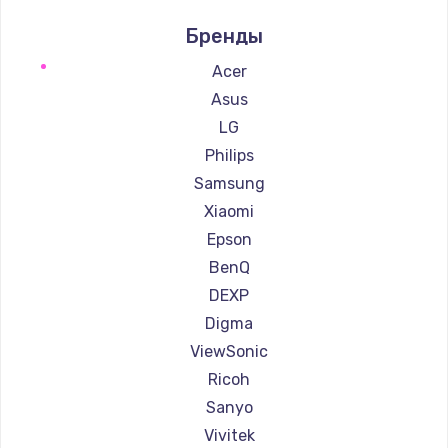
Ремонт проекторов Cinemood
Бренды
Ремонт проекторов Infocus
Ремонт проекторов Barco
Acer
Ремонт проекторов Xgimi
Asus
Ремонт проекторов Canon
LG
Ремонт проекторов JVC
Philips
Ремонт проекторов Casio
Samsung
Ремонт проекторов Hiper
Xiaomi
Ремонт проекторов HITACHI
Epson
Ремонт проекторов Panasonic
BenQ
Ремонт проекторов Hisense
DEXP
Digma
ViewSonic
Ricoh
Sanyo
Vivitek