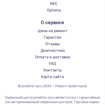
NEC
Optoma
Cinemood
О сервисе
Infocus
Barco
Цены на ремонт
Xgimi
Гарантия
Canon
Отзывы
JVC
Диагностика
Casio
Оплата и доставка
Hiper
FAQ
HITACHI
Контакты
Panasonic
Карта сайта
Hisense
© proektor-iq.ru
2026
— Ремонт проекторов.
Сервисный центр proektor-iq.ru является пост гарантийным
(не авторизованным) сервисным центром. Торговые марки,