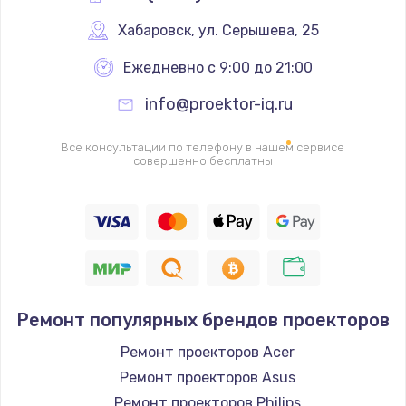
Ремонт разъема SIM-карты
Хабаровск
,
 ул. Серышева, 25
880 руб.
Заказать
Ежедневно с 9:00 до 21:00
info@proektor-iq.ru
Ремонт кнопки
650 руб.
Все консультации по телефону в нашем сервисе
совершенно бесплатны
Заказать
Модернизация
1830 руб.
Заказать
Устранение ошибок
Ремонт популярных брендов проекторов
2000 руб.
Ремонт проекторов Acer
Заказать
Ремонт проекторов Asus
Ремонт проекторов Philips