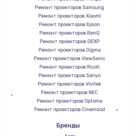
Ремонт электроплаты
Ремонт проекторов Samsung
1400 руб.
Ремонт проекторов Xiaomi
Заказать
Ремонт проекторов Epson
Ремонт проекторов BenQ
Замена шнура
Ремонт проекторов DEXP
600 руб.
Ремонт проекторов Digma
Заказать
Ремонт проекторов ViewSonic
Ремонт проекторов Ricoh
Замена датчика
Ремонт проекторов Sanyo
480 руб.
Ремонт проекторов Vivitek
Заказать
Ремонт проекторов NEC
Ремонт проекторов Optoma
Замена кнопки
Ремонт проекторов Cinemood
450 руб.
Ремонт проекторов Infocus
Заказать
Бренды
Ремонт проекторов Barco
Ремонт проекторов Xgimi