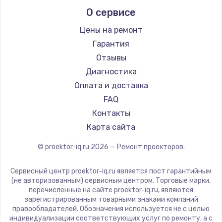
Infocus
О сервисе
790 руб.
Barco
Xgimi
Заказать
Цены на ремонт
Canon
Гарантия
Замена динамика
JVC
Отзывы
550 руб.
Casio
Диагностика
Hiper
Заказать
Оплата и доставка
HITACHI
FAQ
Замена корпуса
Panasonic
Контакты
890 руб.
Hisense
Карта сайта
Заказать
© proektor-iq.ru
2026
— Ремонт проекторов.
Замена аккумулятора
Сервисный центр proektor-iq.ru является пост гарантийным
890 руб.
(не авторизованным) сервисным центром. Торговые марки,
перечисленные на сайте proektor-iq.ru, являются
Заказать
зарегистрированным товарными знаками компаний
правообладателей. Обозначения используется не с целью
индивидуализации соответствующих услуг по ремонту, а с
Замена разъема