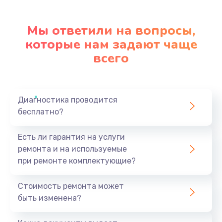
Ремонт механики привода
1500 руб.
Мы ответили на вопросы,
Заказать
которые нам задают чаще
всего
Ремонт / замена кнопок, клавиш, индикаторов,
разъемов
1550 руб.
Заказать
Диагностика проводится
бесплатно?
Замена уборочных щеток
Есть ли гарантия на услуги
1400 руб.
ремонта и на используемые
Заказать
при ремонте комплектующие?
Замена или ремонт блока питания
Стоимость ремонта может
1400 руб.
быть изменена?
Заказать