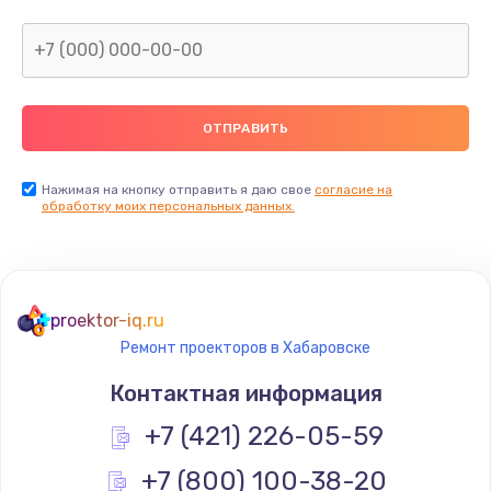
Ремонт электронного блока управления
1900 руб.
Заказать
Ремонт или замена двигателя
2400 руб.
Нажимая на кнопку отправить я даю свое
согласие на
Заказать
обработку моих персональных данных.
Ремонт системной платы
1600 руб.
proektor-iq.ru
Заказать
Ремонт проекторов в Хабаровске
Снятие системных ошибок/программный ремонт
Контактная информация
1400 руб.
+7 (421) 226-05-59
Заказать
+7 (800) 100-38-20