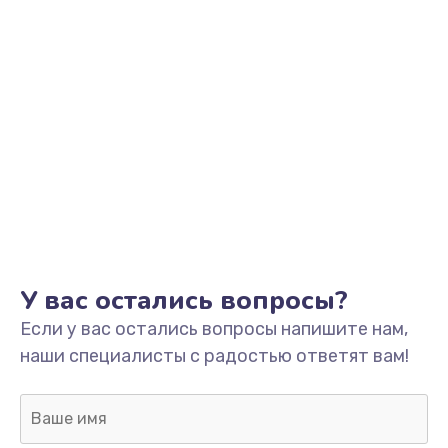
Замена фильтра
1500 руб.
Заказать
Ремонт корпуса
1400 руб.
Заказать
Полная профилактика вертикального пылесоса
1400 руб.
У вас остались вопросы?
Заказать
Если у вас остались вопросы напишите нам,
Пайка конденсаторов
наши специалисты с радостью ответят вам!
1400 руб.
Заказать