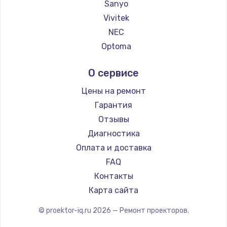
Sanyo
Vivitek
NEC
Optoma
Cinemood
О сервисе
Infocus
Barco
Цены на ремонт
Xgimi
Гарантия
Canon
Отзывы
Casio
Диагностика
Hiper
Оплата и доставка
HITACHI
FAQ
Panasonic
Контакты
Hisense
Карта сайта
© proektor-iq.ru
2026
— Ремонт проекторов.