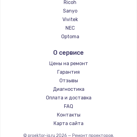
Ricoh
Sanyo
Vivitek
NEC
Optoma
Cinemood
О сервисе
Barco
Xgimi
Цены на ремонт
Canon
Гарантия
JVC
Отзывы
Casio
Диагностика
Hiper
Оплата и доставка
HITACHI
FAQ
Panasonic
Контакты
Hisense
Карта сайта
© proektor-iq.ru
2026
— Ремонт проекторов.