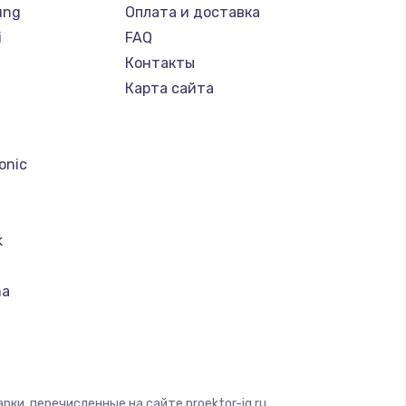
ung
Оплата и доставка
i
FAQ
Контакты
Карта сайта
a
onic
k
ma
ood
n
ки, перечисленные на сайте proektor-iq.ru,