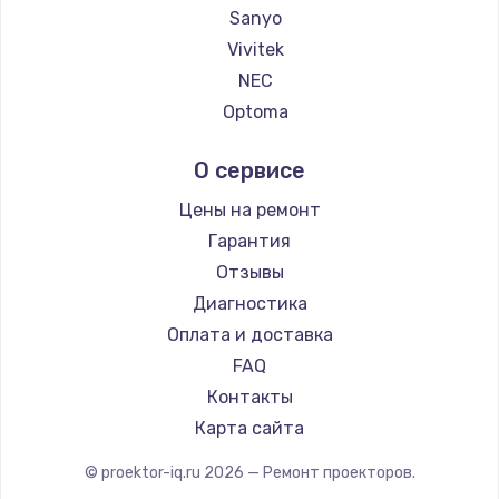
Sanyo
Vivitek
NEC
Optoma
Cinemood
О сервисе
Barco
Xgimi
Цены на ремонт
Canon
Гарантия
JVC
Отзывы
Casio
Диагностика
Hiper
Оплата и доставка
HITACHI
FAQ
Panasonic
Контакты
Hisense
Карта сайта
© proektor-iq.ru
2026
— Ремонт проекторов.