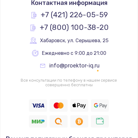
Контактная информация
1200 руб.
Заказать
+7 (421) 226-05-59
+7 (800) 100-38-20
Замена реле
1000 руб.
Хабаровск
,
 ул. Серышева, 25
Заказать
Ежедневно с 9:00 до 21:00
Замена термопредохранителя
info@proektor-iq.ru
700 руб.
Заказать
Все консультации по телефону в нашем сервисе
совершенно бесплатны
Замена ТЭНа
2500 руб.
Заказать
Замена шнура