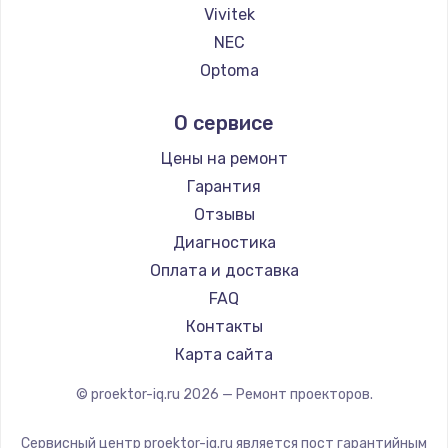
2500 руб.
Vivitek
NEC
Заказать
Optoma
Замена электроконфорки
Cinemood
О сервисе
1300 руб.
Infocus
Barco
Заказать
Цены на ремонт
Xgimi
Гарантия
Техобслуживание
Canon
Отзывы
900 руб.
JVC
Диагностика
Hiper
Заказать
Оплата и доставка
HITACHI
FAQ
Установка / подключение / демонтаж
Panasonic
Контакты
1300 руб.
Hisense
Карта сайта
Заказать
© proektor-iq.ru
2026
— Ремонт проекторов.
Прошивка
Сервисный центр proektor-iq.ru является пост гарантийным