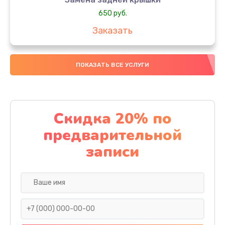
650 руб.
Заказать
Замена аккумулятора
ПОКАЗАТЬ ВСЕ УСЛУГИ
4000 руб.
Заказать
Замена материнской платы
Скидка 20% по
1100 руб.
предварительной
Заказать
записи
Замена масла
750 руб.
Заказать
Замена праймера