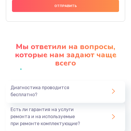
1000 руб.
Заказать
Ремонт материнской платы
4500 руб.
Мы ответили на вопросы,
Заказать
которые нам задают чаще
всего
Профилактическая чистка
1000 руб.
Заказать
Диагностика проводится
бесплатно?
Прошивка BIOS
1920 руб.
Есть ли гарантия на услуги
Заказать
ремонта и на используемые
при ремонте комплектующие?
Замена северного моста