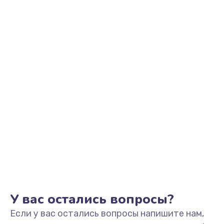
2500 руб.
Заказать
Замена видеоадаптера (видеокарты)
1800 руб.
Заказать
Замена, перепайка чипа
1300 руб.
Заказать
Замена HDMI-разъема
650 руб.
Заказать
У вас остались вопросы?
Если у вас остались вопросы напишите нам,
Замена/Pемонт карбюратора