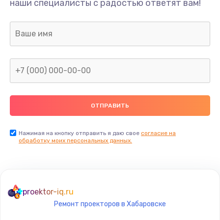
наши специалисты с радостью ответят вам!
1300 руб.
Заказать
Ремонт капиллярной трубки
400 руб.
Заказать
Замена блока питания
1000 руб.
Заказать
Нажимая на кнопку отправить я даю свое
согласие на
обработку моих персональных данных.
Прошивка / разблокировка
900 руб.
Заказать
proektor-iq.ru
Ремонт проекторов в Хабаровске
Замена термостата