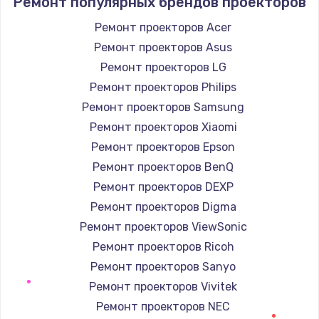
Ремонт популярных брендов проекторов
1400 руб.
Заказать
Ремонт проекторов Acer
Ремонт проекторов Asus
Замена / ремонт электронного модуля
Ремонт проекторов LG
управления
Ремонт проекторов Philips
600 руб.
Ремонт проекторов Samsung
Заказать
Ремонт проекторов Xiaomi
Ремонт проекторов Epson
Замена конфорки
Ремонт проекторов BenQ
1100 руб.
Ремонт проекторов DEXP
Заказать
Ремонт проекторов Digma
Ремонт проекторов ViewSonic
Замена платы сенсора
Ремонт проекторов Ricoh
900 руб.
Ремонт проекторов Sanyo
Заказать
Ремонт проекторов Vivitek
Ремонт проекторов NEC
Замена регулятора режимов конфорки