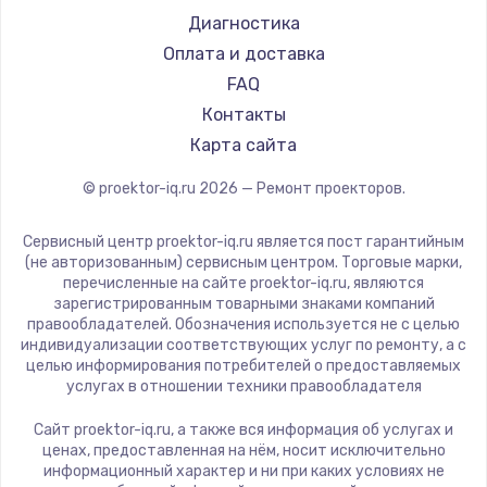
Casio
Диагностика
Hiper
Оплата и доставка
HITACHI
FAQ
Panasonic
Контакты
Hisense
Карта сайта
© proektor-iq.ru
2026
— Ремонт проекторов.
Сервисный центр proektor-iq.ru является пост гарантийным
(не авторизованным) сервисным центром. Торговые марки,
перечисленные на сайте proektor-iq.ru, являются
зарегистрированным товарными знаками компаний
правообладателей. Обозначения используется не с целью
индивидуализации соответствующих услуг по ремонту, а с
целью информирования потребителей о предоставляемых
услугах в отношении техники правообладателя
Сайт proektor-iq.ru, а также вся информация об услугах и
ценах, предоставленная на нём, носит исключительно
информационный характер и ни при каких условиях не