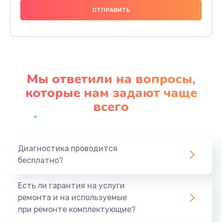
1490 руб.
Заказать
Чистка динамика и микрофонов (с разбором)
1790 руб.
Мы ответили на вопросы,
Заказать
которые нам задают чаще
всего
Замена кнопки Home (домой)
890 руб.
Заказать
Диагностика проводится
бесплатно?
Замена сканера отпечатка
790 руб.
Есть ли гарантия на услуги
Заказать
ремонта и на используемые
при ремонте комплектующие?
Замена разъема зарядки (питания)