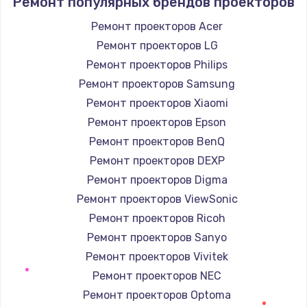
Ремонт популярных брендов проекторов
1190 руб.
Заказать
Ремонт проекторов Acer
Ремонт проекторов LG
Замена корпуса
Ремонт проекторов Philips
890 руб.
Ремонт проекторов Samsung
Заказать
Ремонт проекторов Xiaomi
Ремонт проекторов Epson
Замена тачпада
Ремонт проекторов BenQ
1330 руб.
Ремонт проекторов DEXP
Заказать
Ремонт проекторов Digma
Ремонт проекторов ViewSonic
Замена контроллера питания
Ремонт проекторов Ricoh
1490 руб.
Ремонт проекторов Sanyo
Заказать
Ремонт проекторов Vivitek
Ремонт проекторов NEC
Замена южного моста
Ремонт проекторов Optoma
2600 руб.