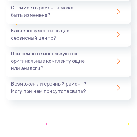
390 руб.
Стоимость ремонта может
быть изменена?
Заказать
Какие документы выдает
Замена разъёма наушников (гарнитуры)
сервисный центр?
390 руб.
Заказать
При ремонте используются
оригинальные комплектующие
Замена кнопок громкости
или аналоги?
390 руб.
Заказать
Возможен ли срочный ремонт?
Могу при нем присутствовать?
Защита гидрогелевой пленкой
1290 руб.
Заказать
Замена экрана