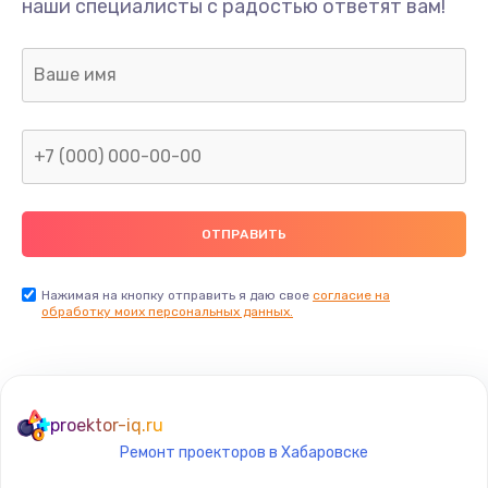
наши специалисты с радостью ответят вам!
990 руб.
Заказать
Замена датчика приближения
890 руб.
Заказать
Замена антенны
390 руб.
Заказать
Нажимая на кнопку отправить я даю свое
согласие на
обработку моих персональных данных.
Замена вибромотора
890 руб.
Заказать
proektor-iq.ru
Ремонт проекторов в Хабаровске
Замена голосового динамика