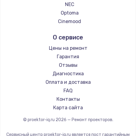
NEC
Заказать
Optoma
Cinemood
Замена SSD
Infocus
1045 руб.
О сервисе
Barco
Заказать
Xgimi
Цены на ремонт
Canon
Гарантия
Восстановление данных
JVC
Отзывы
990 руб.
Casio
Диагностика
Заказать
Hiper
Оплата и доставка
HITACHI
FAQ
Замена USB порта
Panasonic
Контакты
1060 руб.
Hisense
Карта сайта
Заказать
© proektor-iq.ru
2026
— Ремонт проекторов.
Замена звуковой карты
1100 руб.
Сервисный центр proektor-iq.ru является пост гарантийным