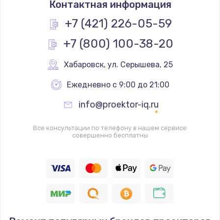
Контактная информация
490 руб.
Заказать
+7 (421) 226-05-59
+7 (800) 100-38-20
Замена основной камеры
490 руб.
Хабаровск
,
 ул. Серышева, 25
Заказать
Ежедневно с 9:00 до 21:00
Замена элемента
info@proektor-iq.ru
1190 руб.
Заказать
Все консультации по телефону в нашем сервисе
совершенно бесплатны
Замена материнской платы
1330 руб.
Заказать
Замена клавиатуры