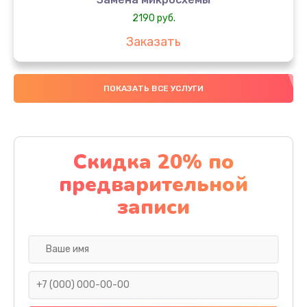
2190 руб.
Заказать
Замена передней камеры
ПОКАЗАТЬ ВСЕ УСЛУГИ
490 руб.
Заказать
Замена полифонического динамика
Скидка 20% по
390 руб.
предварительной
Заказать
записи
Замена разъема SIM
290 руб.
Заказать
Сбор/Разбор