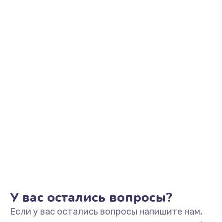
1145 руб.
Заказать
Замена аккумулятора
890 руб.
Заказать
Замена задней крышки
490 руб.
Заказать
Обновление ПО
890 руб.
Заказать
У вас остались вопросы?
Если у вас остались вопросы напишите нам,
Замена стекла