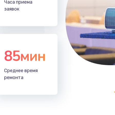
Часа приема
50 мин
3 года
заявок
20 мин
3 года
20 мин
1 год
85мин
30 мин
3 года
60 мин
2 года
Среднее время
ремонта
60 мин
3 года
50 мин
2 года
50 мин
3 года