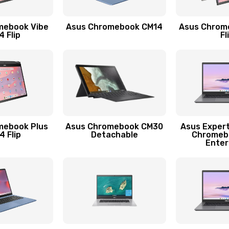
60 мин
1 год
mebook Vibe
Asus Chromebook CM14
Asus Chrom
30 мин
2 года
 Flip
Fl
60 мин
3 года
20 мин
3 года
20 мин
2 года
mebook Plus
Asus Chromebook CM30
Asus Exper
 Flip
Detachable
Chromeb
Enter
50 мин
2 года
60 мин
1 год
50 мин
3 года