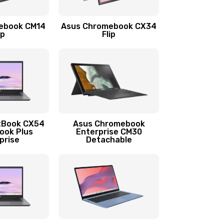
1290 руб.
Заказать
ebook CM14
Asus Chromebook CX34
1145 руб.
Заказать
ip
Flip
890 руб.
Заказать
490 руб.
Заказать
890 руб.
Заказать
tBook CX54
Asus Chromebook
ook Plus
Enterprise CM30
prise
Detachable
990 руб.
Заказать
890 руб.
Заказать
390 руб.
Заказать