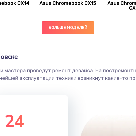
mebook CX14
Asus Chromebook CX15
Asus Chrom
20 мин
2 года
CX
40 мин
3 года
БОЛЬШЕ МОДЕЛЕЙ
60 мин
3 года
овске
30 мин
3 года
ши мастера проведут ремонт девайса. На постремонт
60 мин
2 года
ьнейшей эксплуатации техники возникнут какие-то пр
50 мин
3 года
20 мин
2 года
24
20 мин
3 года