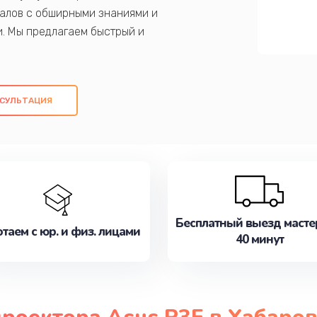
алов с обширными знаниями и
и. Мы предлагаем быстрый и
ем оригинальных компонентов, а также
ых работ. Наша цель - предоставить
ое обслуживание, удовлетворяя их
СУЛЬТАЦИЯ
медлите записаться на ремонт уже
Бесплатный выезд масте
таем с юр. и физ. лицами
40 минут