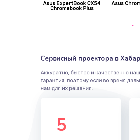
Asus ExpertBook CX54
Asus Chro
Замена вибромотора
Chromebook Plus
Замена голосового динамика
Замена основной камеры
Сервисный проектора в Хабар
Замена элемента
Аккуратно, быстро и качественно на
Замена материнской платы
гарантия, поэтому если во время дал
нам для их решения.
Замена клавиатуры
Замена корпуса
5
Замена тачпада