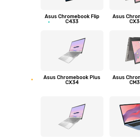
Защита гидрогелевой пленкой
Asus Chromebook Flip
Asus Chro
Замена экрана
C433
CX34
Замена аккумулятора
Замена задней крышки
Обновление ПО
Asus Chromebook Plus
Asus Chro
CX34
CM34
Замена стекла
Замена датчика приближения
Замена антенны