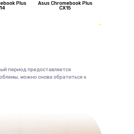
ebook Plus
Asus Chromebook Plus
890 руб.
Заказать
14
CX15
490 руб.
Заказать
490 руб.
Заказать
1190 руб.
Заказать
ный период предоставляется
1330 руб.
Заказать
облемы, можно снова обратиться к
1190 руб.
Заказать
890 руб.
Заказать
1330 руб.
Заказать