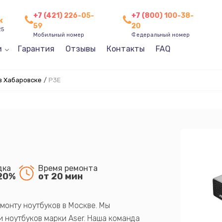
+7 (421) 226-05-
+7 (800) 100-38-
к
59
20
25
Мобильный номер
Федеральный номер
и
Гарантия
Отзывы
Контакты
FAQ
в Хабаровске
/
P3E
E
дка
Время ремонта
20%
от 20 мин
монту ноутбуков в Москве. Мы
 ноутбуков марки Aser. Наша команда