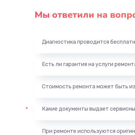
Замена USB порта
Мы ответили на вопр
Замена звуковой карты
Диагностика проводится бесплат
Замена оперативной памяти
Замена процессора
Есть ли гарантия на услуги ремон
Замена системы охлаждения
Стоимость ремонта может быть и
Замена термопасты
Какие документы выдает сервисны
Замена шлейфа матрицы
Замена северного моста
При ремонте используются оригин