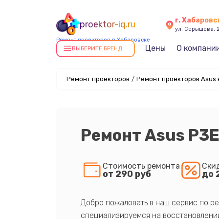
г. Хабаровс
proektor-iq.ru
ул. Серышева, 
Ремонт проекторов в Хабаровске
Цены
О компани
ВЫБЕРИТЕ БРЕНД
Ремонт проекторов
/
Ремонт проекторов Asus 
Ремонт Asus P3
Стоимость ремонта
Ски
от 290 руб
до 
Добро пожаловать в наш сервис по ре
специализируемся на восстановлении