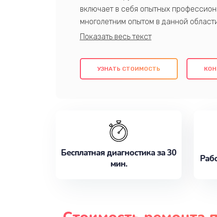
включает в себя опытных профессион
многолетним опытом в данной област
качественный ремонт с использовани
гарантируем качество всех проведенн
клиентам надежное и профессиональн
УЗНАТЬ СТОИМОСТЬ
КОН
потребности наилучшим образом. Не 
сейчас!
Бесплатная диагностика за 30
Рабо
мин.