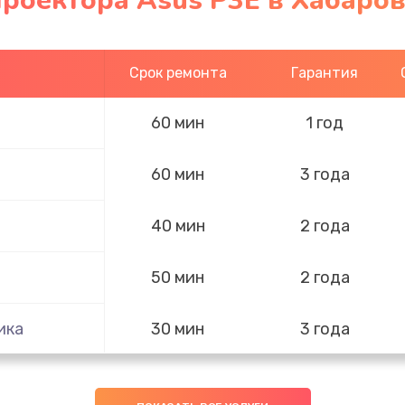
роектора Asus P3E в Хабаров
Срок ремонта
Гарантия
60 мин
1 год
60 мин
3 года
40 мин
2 года
50 мин
2 года
ика
30 мин
3 года
30 мин
2 года