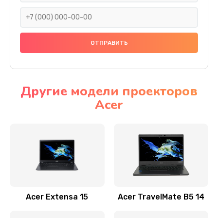
930 руб.
Заказать
Ремонт подсветки
1200 руб.
Заказать
Другие модели проекторов
Acer
Настройка BIOS
650 руб.
Заказать
Замена видеочипа
2500 руб.
Заказать
Acer Extensa 15
Acer TravelMate B5 14
Ремонт разъема питания