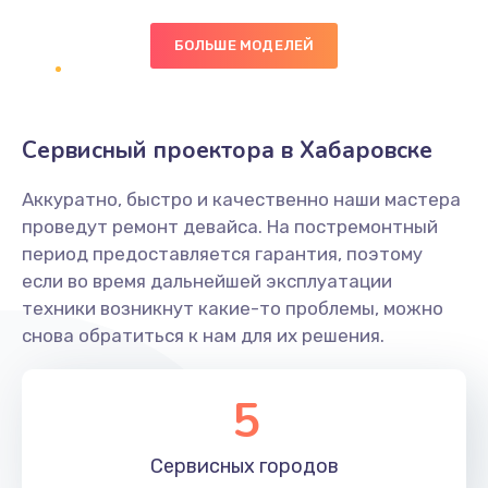
БОЛЬШЕ МОДЕЛЕЙ
Замена экрана
1095 руб.
Заказать
Сервисный проектора в Хабаровске
Замена северного моста
Аккуратно, быстро и качественно наши мастера
1950 руб.
проведут ремонт девайса. На постремонтный
Заказать
период предоставляется гарантия, поэтому
если во время дальнейшей эксплуатации
Ремонт цепей питания
техники возникнут какие-то проблемы, можно
снова обратиться к нам для их решения.
2500 руб.
Заказать
5
Замена жесткого диска
660 руб.
Сервисных
городов