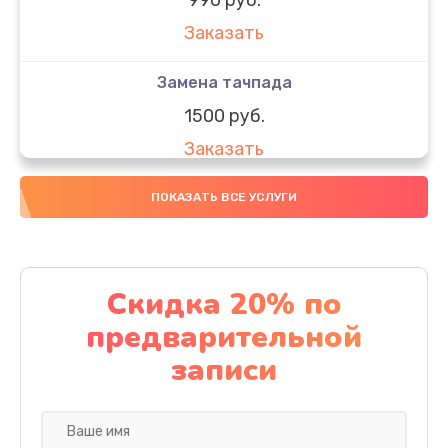
Заказать
Замена тачпада
1500 руб.
Заказать
Замена южного моста
ПОКАЗАТЬ ВСЕ УСЛУГИ
1950 руб.
Заказать
Скидка 20% по
Чистка от пыли
предварительной
1060 руб.
записи
Заказать
Настройка ОС