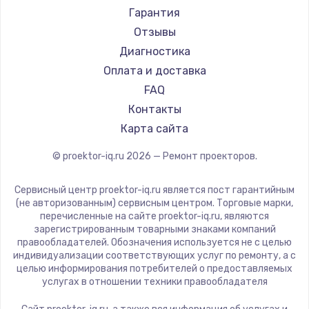
Canon
Гарантия
JVC
Отзывы
Casio
Диагностика
Hiper
Оплата и доставка
HITACHI
FAQ
Panasonic
Контакты
Hisense
Карта сайта
© proektor-iq.ru
2026
— Ремонт проекторов.
Сервисный центр proektor-iq.ru является пост гарантийным
(не авторизованным) сервисным центром. Торговые марки,
перечисленные на сайте proektor-iq.ru, являются
зарегистрированным товарными знаками компаний
правообладателей. Обозначения используется не с целью
индивидуализации соответствующих услуг по ремонту, а с
целью информирования потребителей о предоставляемых
услугах в отношении техники правообладателя