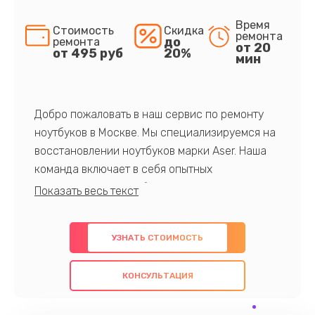
Время
Стоимость
Скидка
ремонта
до
ремонта
от 20
от 495 руб
20%
мин
Добро пожаловать в наш сервис по ремонту
ноутбуков в Москве. Мы специализируемся на
восстановлении ноутбуков марки Aser. Наша
команда включает в себя опытных
профессионалов с обширными знаниями и
многолетним опытом в данной области. Мы
предлагаем быстрый и качественный ремонт с
УЗНАТЬ СТОИМОСТЬ
использованием оригинальных компонентов, а
также гарантируем качество всех
КОНСУЛЬТАЦИЯ
проведенных работ. Наша цель - предоставить
клиентам надежное и профессиональное