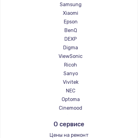
Ремонт проекторов Casio
Samsung
Ремонт проекторов Hiper
Xiaomi
Ремонт проекторов HITACHI
Epson
Ремонт проекторов Panasonic
BenQ
Ремонт проекторов Hisense
DEXP
Digma
ViewSonic
Ricoh
Sanyo
Vivitek
NEC
Optoma
Cinemood
Infocus
О сервисе
Barco
Xgimi
Цены на ремонт