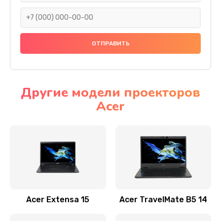
930 руб.
Заказать
Ремонт подсветки
1200 руб.
Заказать
Другие модели проекторов
Acer
Настройка BIOS
650 руб.
Заказать
Замена видеочипа
2500 руб.
Заказать
Acer Extensa 15
Acer TravelMate B5 14
Ремонт разъема питания