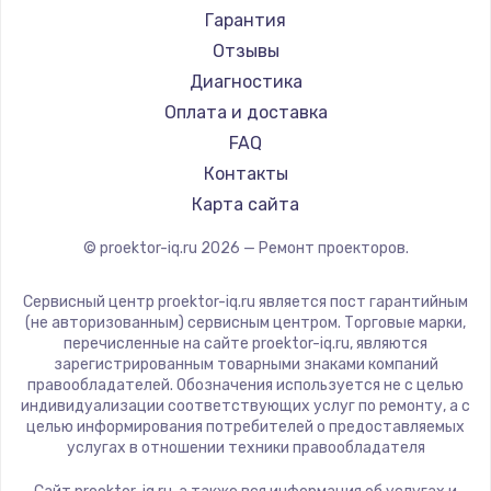
Canon
Гарантия
JVC
Отзывы
Casio
Диагностика
Hiper
Оплата и доставка
HITACHI
FAQ
Panasonic
Контакты
Hisense
Карта сайта
© proektor-iq.ru
2026
— Ремонт проекторов.
Сервисный центр proektor-iq.ru является пост гарантийным
(не авторизованным) сервисным центром. Торговые марки,
перечисленные на сайте proektor-iq.ru, являются
зарегистрированным товарными знаками компаний
правообладателей. Обозначения используется не с целью
индивидуализации соответствующих услуг по ремонту, а с
целью информирования потребителей о предоставляемых
услугах в отношении техники правообладателя