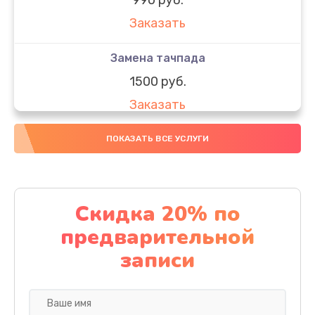
Заказать
Замена тачпада
1500 руб.
Заказать
Замена южного моста
ПОКАЗАТЬ ВСЕ УСЛУГИ
1950 руб.
Заказать
Скидка 20% по
Чистка от пыли
предварительной
1060 руб.
записи
Заказать
Настройка ОС