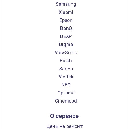
Ремонт проекторов Casio
Samsung
Ремонт проекторов Hiper
Xiaomi
Ремонт проекторов HITACHI
Epson
Ремонт проекторов Panasonic
BenQ
Ремонт проекторов Hisense
DEXP
Digma
ViewSonic
Ricoh
Sanyo
Vivitek
NEC
Optoma
Cinemood
Infocus
О сервисе
Barco
Xgimi
Цены на ремонт