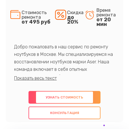
Время
Стоимость
Скидка
ремонта
до
ремонта
от 20
от 495 руб
20%
мин
Добро пожаловать в наш сервис по ремонту
ноутбуков в Москве. Мы специализируемся на
восстановлении ноутбуков марки Aser. Наша
команда включает в себя опытных
профессионалов с обширными знаниями и
многолетним опытом в данной области. Мы
предлагаем быстрый и качественный ремонт с
УЗНАТЬ СТОИМОСТЬ
использованием оригинальных компонентов, а
также гарантируем качество всех
КОНСУЛЬТАЦИЯ
проведенных работ. Наша цель - предоставить
клиентам надежное и профессиональное