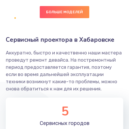
БОЛЬШЕ МОДЕЛЕЙ
Замена экрана
1095 руб.
Заказать
Сервисный проектора в Хабаровске
Замена северного моста
Аккуратно, быстро и качественно наши мастера
1950 руб.
проведут ремонт девайса. На постремонтный
Заказать
период предоставляется гарантия, поэтому
если во время дальнейшей эксплуатации
Ремонт цепей питания
техники возникнут какие-то проблемы, можно
снова обратиться к нам для их решения.
2500 руб.
Заказать
5
Замена жесткого диска
660 руб.
Сервисных
городов