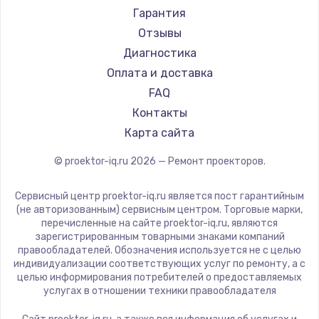
Canon
Гарантия
JVC
Отзывы
Casio
Диагностика
Hiper
Оплата и доставка
HITACHI
FAQ
Panasonic
Контакты
Hisense
Карта сайта
© proektor-iq.ru
2026
— Ремонт проекторов.
Сервисный центр proektor-iq.ru является пост гарантийным
(не авторизованным) сервисным центром. Торговые марки,
перечисленные на сайте proektor-iq.ru, являются
зарегистрированным товарными знаками компаний
правообладателей. Обозначения используется не с целью
индивидуализации соответствующих услуг по ремонту, а с
целью информирования потребителей о предоставляемых
услугах в отношении техники правообладателя