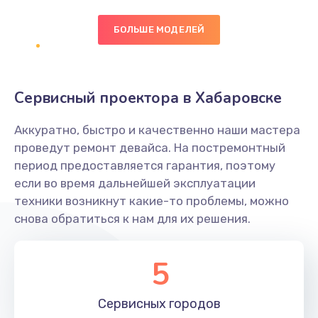
БОЛЬШЕ МОДЕЛЕЙ
Замена экрана
1095 руб.
Заказать
Сервисный проектора в Хабаровске
Замена северного моста
Аккуратно, быстро и качественно наши мастера
1950 руб.
проведут ремонт девайса. На постремонтный
Заказать
период предоставляется гарантия, поэтому
если во время дальнейшей эксплуатации
Ремонт цепей питания
техники возникнут какие-то проблемы, можно
снова обратиться к нам для их решения.
2500 руб.
Заказать
5
Замена жесткого диска
660 руб.
Сервисных
городов