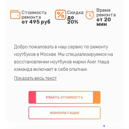
Время
Стоимость
Скидка
ремонта
до
ремонта
от 20
от 495 руб
20%
мин
Добро пожаловать в наш сервис по ремонту
ноутбуков в Москве. Мы специализируемся на
восстановлении ноутбуков марки Aser. Наша
команда включает в себя опытных
профессионалов с обширными знаниями и
многолетним опытом в данной области. Мы
предлагаем быстрый и качественный ремонт с
УЗНАТЬ СТОИМОСТЬ
использованием оригинальных компонентов, а
также гарантируем качество всех
КОНСУЛЬТАЦИЯ
проведенных работ. Наша цель - предоставить
клиентам надежное и профессиональное