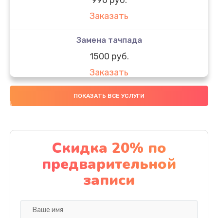
Заказать
Замена тачпада
1500 руб.
Заказать
Замена южного моста
ПОКАЗАТЬ ВСЕ УСЛУГИ
1950 руб.
Заказать
Скидка 20% по
Чистка от пыли
предварительной
1060 руб.
записи
Заказать
Настройка ОС