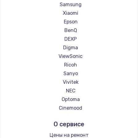
Ремонт проекторов Casio
Samsung
Ремонт проекторов Hiper
Xiaomi
Ремонт проекторов HITACHI
Epson
Ремонт проекторов Panasonic
BenQ
Ремонт проекторов Hisense
DEXP
Digma
ViewSonic
Ricoh
Sanyo
Vivitek
NEC
Optoma
Cinemood
Infocus
О сервисе
Barco
Xgimi
Цены на ремонт