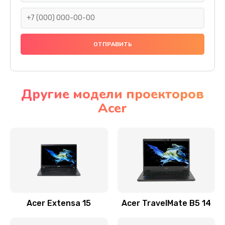
930 руб.
Заказать
Ремонт подсветки
1200 руб.
Заказать
Другие модели проекторов
Acer
Настройка BIOS
650 руб.
Заказать
Замена видеочипа
2500 руб.
Заказать
Acer Extensa 15
Acer TravelMate B5 14
Ремонт разъема питания