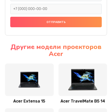
930 руб.
Заказать
Ремонт подсветки
1200 руб.
Заказать
Другие модели проекторов
Acer
Настройка BIOS
650 руб.
Заказать
Замена видеочипа
2500 руб.
Заказать
Acer Extensa 15
Acer TravelMate B5 14
Ремонт разъема питания