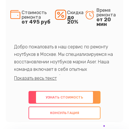
Время
Стоимость
Скидка
ремонта
до
ремонта
от 20
от 495 руб
20%
мин
Добро пожаловать в наш сервис по ремонту
ноутбуков в Москве. Мы специализируемся на
восстановлении ноутбуков марки Aser. Наша
команда включает в себя опытных
профессионалов с обширными знаниями и
многолетним опытом в данной области. Мы
предлагаем быстрый и качественный ремонт с
УЗНАТЬ СТОИМОСТЬ
использованием оригинальных компонентов, а
также гарантируем качество всех
КОНСУЛЬТАЦИЯ
проведенных работ. Наша цель - предоставить
клиентам надежное и профессиональное