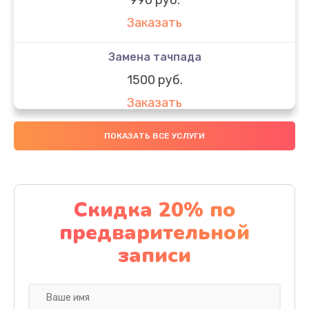
Заказать
Замена тачпада
1500 руб.
Заказать
Замена южного моста
ПОКАЗАТЬ ВСЕ УСЛУГИ
1950 руб.
Заказать
Скидка 20% по
Чистка от пыли
предварительной
1060 руб.
записи
Заказать
Настройка ОС