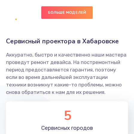
БОЛЬШЕ МОДЕЛЕЙ
Замена экрана
1095 руб.
Заказать
Сервисный проектора в Хабаровске
Замена северного моста
Аккуратно, быстро и качественно наши мастера
1950 руб.
проведут ремонт девайса. На постремонтный
Заказать
период предоставляется гарантия, поэтому
если во время дальнейшей эксплуатации
Ремонт цепей питания
техники возникнут какие-то проблемы, можно
снова обратиться к нам для их решения.
2500 руб.
Заказать
5
Замена жесткого диска
660 руб.
Сервисных
городов