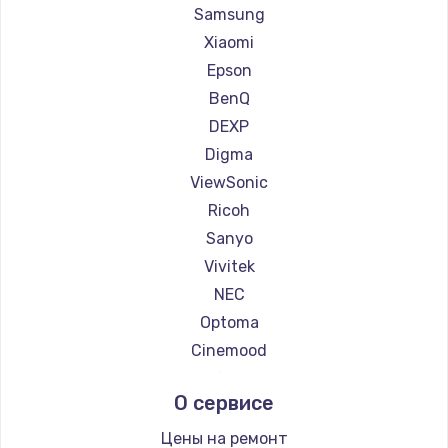
Ремонт проекторов Casio
Samsung
Ремонт проекторов Hiper
Xiaomi
Ремонт проекторов HITACHI
Epson
Ремонт проекторов Panasonic
BenQ
Ремонт проекторов Hisense
DEXP
Digma
ViewSonic
Ricoh
Sanyo
Vivitek
NEC
Optoma
Cinemood
Infocus
О сервисе
Barco
Xgimi
Цены на ремонт