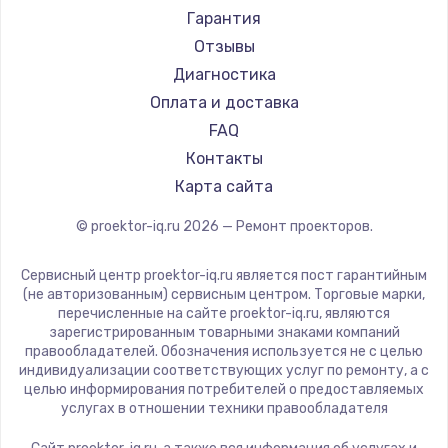
Canon
Гарантия
JVC
Отзывы
Casio
Диагностика
Hiper
Оплата и доставка
HITACHI
FAQ
Panasonic
Контакты
Hisense
Карта сайта
© proektor-iq.ru
2026
— Ремонт проекторов.
Сервисный центр proektor-iq.ru является пост гарантийным
(не авторизованным) сервисным центром. Торговые марки,
перечисленные на сайте proektor-iq.ru, являются
зарегистрированным товарными знаками компаний
правообладателей. Обозначения используется не с целью
индивидуализации соответствующих услуг по ремонту, а с
целью информирования потребителей о предоставляемых
услугах в отношении техники правообладателя