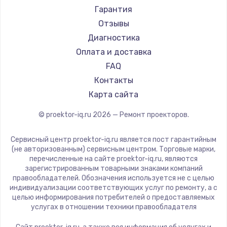
Canon
Гарантия
JVC
Отзывы
Casio
Диагностика
Hiper
Оплата и доставка
HITACHI
FAQ
Panasonic
Контакты
Hisense
Карта сайта
© proektor-iq.ru
2026
— Ремонт проекторов.
Сервисный центр proektor-iq.ru является пост гарантийным
(не авторизованным) сервисным центром. Торговые марки,
перечисленные на сайте proektor-iq.ru, являются
зарегистрированным товарными знаками компаний
правообладателей. Обозначения используется не с целью
индивидуализации соответствующих услуг по ремонту, а с
целью информирования потребителей о предоставляемых
услугах в отношении техники правообладателя