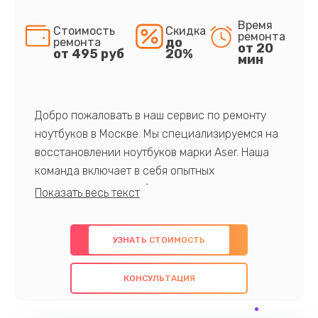
Время
Стоимость
Скидка
ремонта
до
ремонта
от 20
от 495 руб
20%
мин
Добро пожаловать в наш сервис по ремонту
ноутбуков в Москве. Мы специализируемся на
восстановлении ноутбуков марки Aser. Наша
команда включает в себя опытных
профессионалов с обширными знаниями и
многолетним опытом в данной области. Мы
предлагаем быстрый и качественный ремонт с
УЗНАТЬ СТОИМОСТЬ
использованием оригинальных компонентов, а
также гарантируем качество всех
КОНСУЛЬТАЦИЯ
проведенных работ. Наша цель - предоставить
клиентам надежное и профессиональное