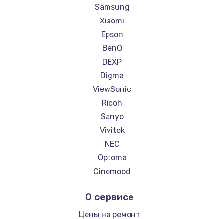
Ремонт проекторов Casio
Samsung
Ремонт проекторов Hiper
Xiaomi
Ремонт проекторов HITACHI
Epson
Ремонт проекторов Panasonic
BenQ
Ремонт проекторов Hisense
DEXP
Digma
ViewSonic
Ricoh
Sanyo
Vivitek
NEC
Optoma
Cinemood
Infocus
О сервисе
Barco
Xgimi
Цены на ремонт