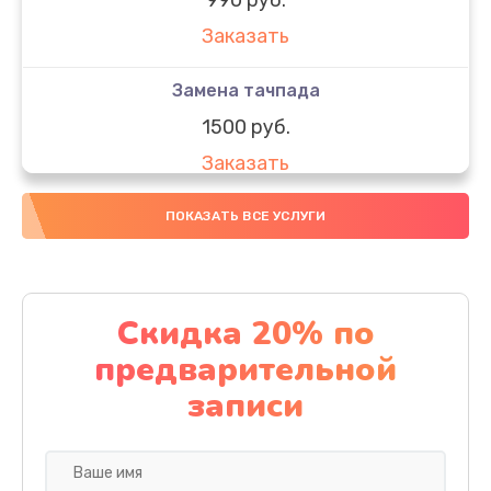
Заказать
Замена тачпада
1500 руб.
Заказать
Замена южного моста
ПОКАЗАТЬ ВСЕ УСЛУГИ
1950 руб.
Заказать
Скидка 20% по
Чистка от пыли
предварительной
1060 руб.
записи
Заказать
Настройка ОС