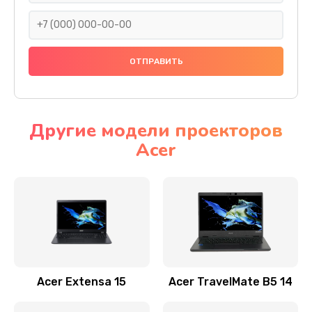
930 руб.
Заказать
Ремонт подсветки
1200 руб.
Заказать
Другие модели проекторов
Acer
Настройка BIOS
650 руб.
Заказать
Замена видеочипа
2500 руб.
Заказать
Acer Extensa 15
Acer TravelMate B5 14
Ремонт разъема питания