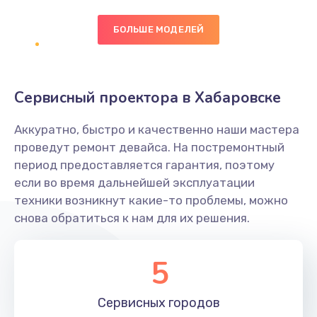
БОЛЬШЕ МОДЕЛЕЙ
Замена экрана
1095 руб.
Заказать
Сервисный проектора в Хабаровске
Замена северного моста
Аккуратно, быстро и качественно наши мастера
1950 руб.
проведут ремонт девайса. На постремонтный
Заказать
период предоставляется гарантия, поэтому
если во время дальнейшей эксплуатации
Ремонт цепей питания
техники возникнут какие-то проблемы, можно
снова обратиться к нам для их решения.
2500 руб.
Заказать
5
Замена жесткого диска
660 руб.
Сервисных
городов